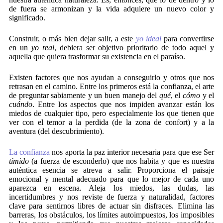
de fuera se armonizan y la vida adquiere un nuevo color y
significado.
Construir, o más bien dejar salir, a este
yo ideal
para convertirse
en un
yo real
, debiera ser objetivo prioritario de todo aquel y
aquella que quiera trasformar su existencia en el paraíso.
Existen factores que nos ayudan a conseguirlo y otros que nos
retrasan en el camino. Entre los primeros está la confianza, el arte
de preguntar sabiamente y un buen manejo del
qué
, el
cómo
y el
cuándo
. Entre los aspectos que nos impiden avanzar están los
miedos de cualquier tipo, pero especialmente los que tienen que
ver con el temor a la perdida (de la zona de confort) y a la
aventura (del descubrimiento).
La confianza
nos aporta la paz interior necesaria para que ese Ser
tímido
(a fuerza de esconderlo) que nos habita y que es nuestra
auténtica esencia se atreva a salir. Proporciona el paisaje
emocional y mental adecuado para que lo mejor de cada uno
aparezca en escena. Aleja los miedos, las dudas, las
incertidumbres y nos reviste de fuerza y naturalidad, factores
clave para sentirnos libres de actuar sin disfraces. Elimina las
barreras, los obstáculos, los límites autoimpuestos, los imposibles