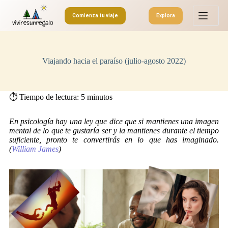
S
Comienza tu viaje
Explora
a
l
t
a
r
Viajando hacia el paraíso (julio-agosto 2022)
a
l
c
o
⏱️ Tiempo de lectura:
5
minutos
n
t
e
En psicología hay una ley que dice que si mantienes una imagen
n
mental de lo que te gustaría ser y la mantienes durante el tiempo
i
suficiente, pronto te convertirás en lo que has imaginado.
d
(
William James
)
o