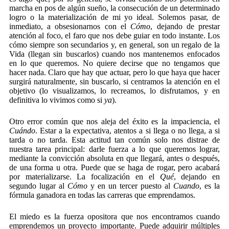
marcha en pos de algún sueño, la consecución de un determinado
logro o la materialización de mi yo ideal. Solemos pasar, de
inmediato, a obsesionarnos con el
Cómo
, dejando de prestar
atención al foco, el faro que nos debe guiar en todo instante. Los
cómo siempre son secundarios y, en general, son un regalo de la
Vida (llegan sin buscarlos) cuando nos mantenemos enfocados
en lo que queremos. No quiere decirse que no tengamos que
hacer nada. Claro que hay que actuar, pero lo que haya que hacer
surgirá naturalmente, sin buscarlo, si centramos la atención en el
objetivo (lo visualizamos, lo recreamos, lo disfrutamos, y en
definitiva lo vivimos como si
ya
).
Otro error común que nos aleja del éxito es la impaciencia, el
Cuándo
. Estar a la expectativa, atentos a si llega o no llega, a si
tarda o no tarda. Esta actitud tan común solo nos distrae de
nuestra tarea principal: darle fuerza a lo que queremos lograr,
mediante la convicción absoluta en que llegará, antes o después,
de una forma u otra. Puede que se haga de rogar, pero acabará
por materializarse. La focalización en el
Qué
, dejando en
segundo lugar al
Cómo
y en un tercer puesto al
Cuando
, es la
fórmula ganadora en todas las carreras que emprendamos.
El miedo es la fuerza opositora que nos encontramos cuando
emprendemos un proyecto importante. Puede adquirir múltiples