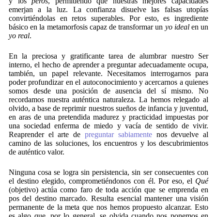
y los
peros
, permitiendo que nuestras mejores capacidades
emerjan a la luz. La confianza disuelve las falsas utopías
convirtiéndolas en retos superables. Por esto, es ingrediente
básico en la metamorfosis capaz de transformar un
yo ideal
en un
yo real
.
En la preciosa y gratificante tarea de alumbrar nuestro Ser
interno, el hecho de aprender a preguntar adecuadamente ocupa,
también, un papel relevante. Necesitamos interrogarnos para
poder profundizar en el autoconocimiento y acercarnos a quienes
somos desde una posición de ausencia del sí mismo. No
recordamos nuestra auténtica naturaleza. La hemos relegado al
olvido, a base de reprimir nuestros sueños de infancia y juventud,
en aras de una pretendida madurez y practicidad impuestas por
una sociedad enferma de miedo y vacía de sentido de vivir.
Reaprender el arte de
preguntar sabiamente
nos devuelve al
camino de las soluciones, los encuentros y los descubrimientos
de auténtico valor.
Ninguna cosa se logra sin persistencia, sin ser consecuentes con
el destino elegido, comprometiéndonos con él. Por eso, el
Qué
(objetivo) actúa como faro de toda acción que se emprenda en
pos del destino marcado. Resulta esencial mantener una visión
permanente de la meta que nos hemos propuesto alcanzar. Esto
es algo que, por lo general, se olvida cuando nos ponemos en