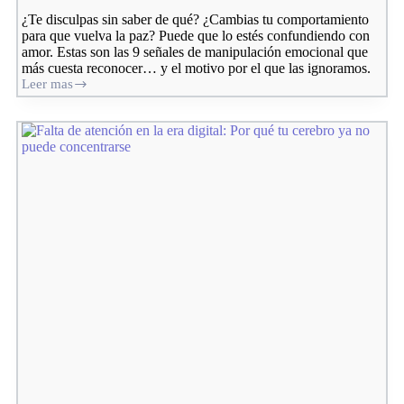
¿Te disculpas sin saber de qué? ¿Cambias tu comportamiento
para que vuelva la paz? Puede que lo estés confundiendo con
amor. Estas son las 9 señales de manipulación emocional que
más cuesta reconocer… y el motivo por el que las ignoramos.
Leer mas
Manipulación
emocional
en
la
pareja:
9
señales
invisibles
que
confundes
con
amor