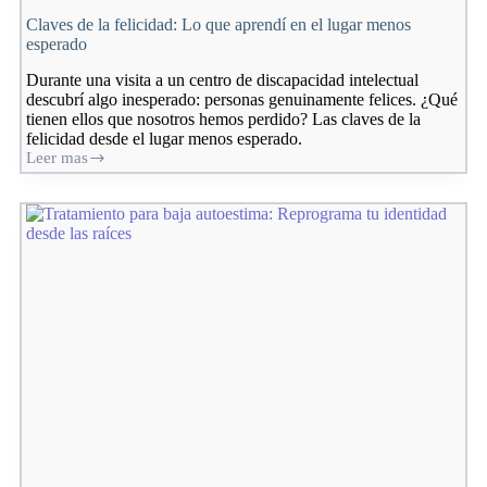
Claves de la felicidad: Lo que aprendí en el lugar menos
esperado
Durante una visita a un centro de discapacidad intelectual
descubrí algo inesperado: personas genuinamente felices. ¿Qué
tienen ellos que nosotros hemos perdido? Las claves de la
felicidad desde el lugar menos esperado.
Leer mas
Claves
de
la
felicidad:
Lo
que
aprendí
en
el
lugar
menos
esperado