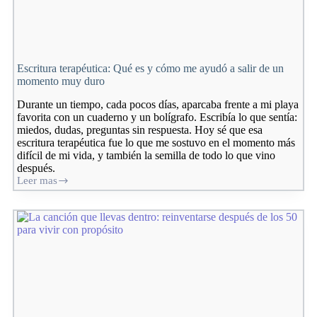
Escritura terapéutica: Qué es y cómo me ayudó a salir de un
momento muy duro
Durante un tiempo, cada pocos días, aparcaba frente a mi playa
favorita con un cuaderno y un bolígrafo. Escribía lo que sentía:
miedos, dudas, preguntas sin respuesta. Hoy sé que esa
escritura terapéutica fue lo que me sostuvo en el momento más
difícil de mi vida, y también la semilla de todo lo que vino
después.
Leer mas
Escritura
terapéutica:
Qué
es
y
cómo
me
ayudó
a
salir
de