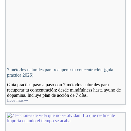
puede
concentrarse
7 métodos naturales para recuperar tu concentración (guía
práctica 2026)
Guía práctica paso a paso con 7 métodos naturales para
recuperar tu concentración: desde mindfulness hasta ayuno de
dopamina. Incluye plan de acción de 7 días.
Leer mas
7
métodos
naturales
para
recuperar
tu