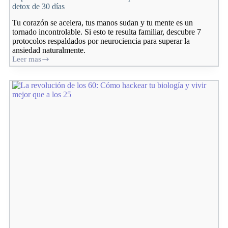
detox de 30 días
Tu corazón se acelera, tus manos sudan y tu mente es un
tornado incontrolable. Si esto te resulta familiar, descubre 7
protocolos respaldados por neurociencia para superar la
ansiedad naturalmente.
Leer mas
Superar
la
ansiedad
naturalmente:
7
protocolos
efectivos
+
Plan
detox
de
30
días