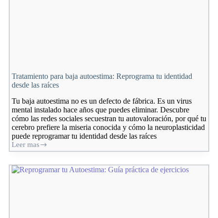
Tratamiento para baja autoestima: Reprograma tu identidad
desde las raíces
Tu baja autoestima no es un defecto de fábrica. Es un virus
mental instalado hace años que puedes eliminar. Descubre
cómo las redes sociales secuestran tu autovaloración, por qué tu
cerebro prefiere la miseria conocida y cómo la neuroplasticidad
puede reprogramar tu identidad desde las raíces
Leer mas
Tratamiento
para
baja
autoestima:
Reprograma
tu
identidad
desde
las