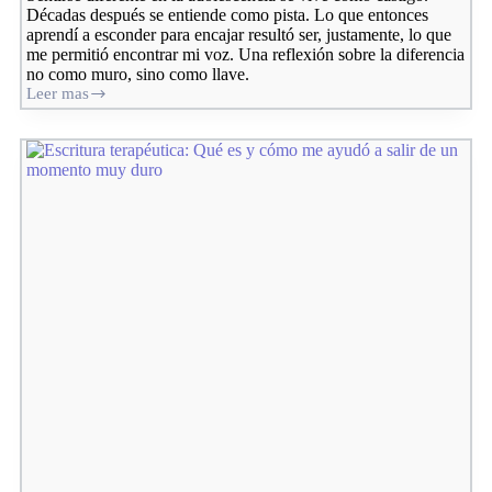
Décadas después se entiende como pista. Lo que entonces
aprendí a esconder para encajar resultó ser, justamente, lo que
me permitió encontrar mi voz. Una reflexión sobre la diferencia
no como muro, sino como llave.
Leer mas
Sentirse
diferente:
por
qué
eso
que
te
distingue
no
es
tu
maldición,
es
tu
fuerza