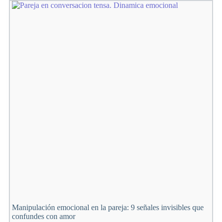
llevas
dentro:
reinventarse
después
de
los
50
para
vivir
con
propósito
Manipulación emocional en la pareja: 9 señales invisibles que
confundes con amor