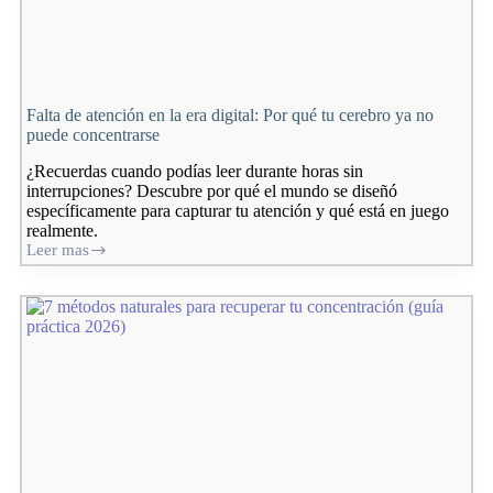
Falta de atención en la era digital: Por qué tu cerebro ya no
puede concentrarse
¿Recuerdas cuando podías leer durante horas sin
interrupciones? Descubre por qué el mundo se diseñó
específicamente para capturar tu atención y qué está en juego
realmente.
Leer mas
Falta
de
atención
en
la
era
digital:
Por
qué
tu
cerebro
ya
no