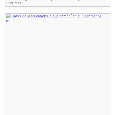
Leer mas
7
lecciones
de
vida
que
no
se
olvidan:
Lo
que
realmente
importa
cuando
el
tiempo
se
acaba