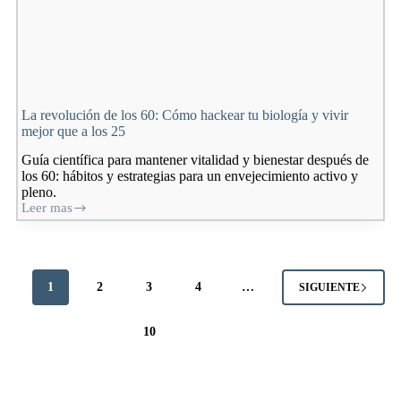
La revolución de los 60: Cómo hackear tu biología y vivir
mejor que a los 25
Guía científica para mantener vitalidad y bienestar después de
los 60: hábitos y estrategias para un envejecimiento activo y
pleno.
Leer mas
La
revolución
de
los
60:
1
2
3
4
…
SIGUIENTE
Cómo
hackear
tu
10
biología
y
vivir
mejor
que