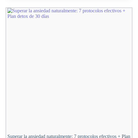
tu
Autoestima:
Guía
práctica
de
ejercicios
Superar la ansiedad naturalmente: 7 protocolos efectivos + Plan