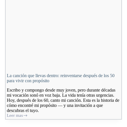
un
momento
muy
duro
La canción que llevas dentro: reinventarse después de los 50
para vivir con propósito
Escribo y compongo desde muy joven, pero durante décadas
mi vocación sonó en voz baja. La vida tenía otras urgencias.
Hoy, después de los 60, canto mi canción. Esta es la historia de
cómo encontré mi propósito — y una invitación a que
descubras el tuyo.
Leer mas
La
canción
que