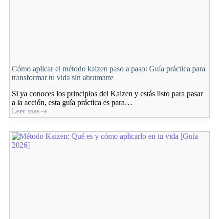
Cómo aplicar el método kaizen paso a paso: Guía práctica para
transformar tu vida sin abrumarte
Si ya conoces los principios del Kaizen y estás listo para pasar
a la acción, esta guía práctica es para…
Leer mas
Cómo
aplicar
el
método
kaizen
paso
a
paso:
Guía
práctica
para
transformar
tu