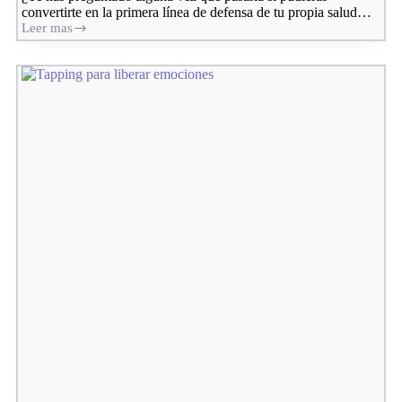
convertirte en la primera línea de defensa de tu propia salud…
Leer mas
Terapias
Naturales:
Cómo
convertirte
en
el
primer
sanador
de
tu
familia