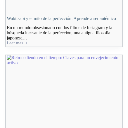
Wabi-sabi y el mito de la perfección: Aprende a ser auténtico
En un mundo obsesionado con los filtros de Instagram y la
búsqueda incesante de la perfección, una antigua filosofía
japonesa…
Leer mas
Wabi-
sabi
y
el
mito
de
la
perfección:
Aprende
a
ser
auténtico