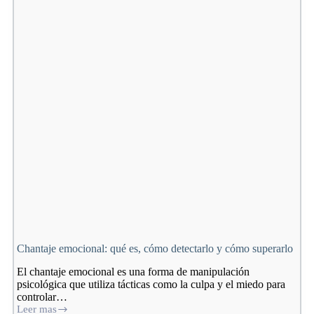
aplicarlo
en
tu
vida
[Guía
2026]
Chantaje emocional: qué es, cómo detectarlo y cómo superarlo
El chantaje emocional es una forma de manipulación
psicológica que utiliza tácticas como la culpa y el miedo para
controlar…
Leer mas
Chantaje