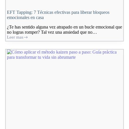
EFT Tapping: 7 Técnicas efectivas para liberar bloqueos
emocionales en casa
¿Te has sentido alguna vez atrapado en un bucle emocional que
no logras romper? Tal vez una ansiedad que no…
Leer mas
EFT
Tapping:
7
Técnicas
efectivas
para
liberar
bloqueos
emocionales
en
casa