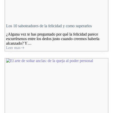
Los 10 saboteadores de la felicidad y como superarlos
¿Alguna vez te has preguntado por qué la felicidad parece
escurrírsenos entre los dedos justo cuando creemos haberla
alcanzado? Y…
Leer mas
Los
10
saboteadores
de
la
felicidad
y
como
superarlos