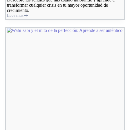
transformar cualquier crisis en tu mayor oportunidad de
crecimiento.
Leer mas
Las
señales
ocultas
de
la
vida:
Cómo
convertir
adversidades
en
oportunidades