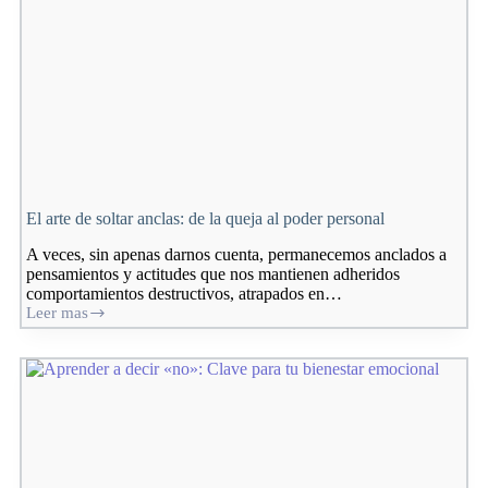
El arte de soltar anclas: de la queja al poder personal
A veces, sin apenas darnos cuenta, permanecemos anclados a
pensamientos y actitudes que nos mantienen adheridos
comportamientos destructivos, atrapados en…
Leer mas
El
arte
de
soltar
anclas:
de
la
queja
al
poder