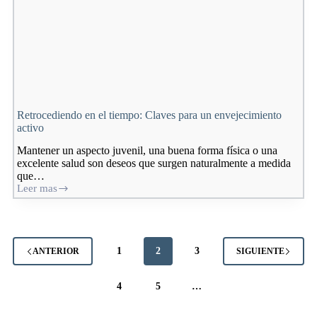
Retrocediendo en el tiempo: Claves para un envejecimiento
activo
Mantener un aspecto juvenil, una buena forma física o una
excelente salud son deseos que surgen naturalmente a medida
que…
Leer mas
Retrocediendo
en
el
tiempo:
Claves
1
2
3
ANTERIOR
SIGUIENTE
para
un
envejecimiento
4
5
…
activo