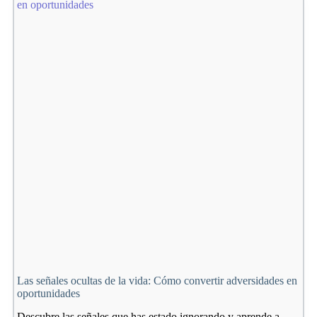
Clave
para
tu
bienestar
emocional
Las señales ocultas de la vida: Cómo convertir adversidades en
oportunidades
Descubre las señales que has estado ignorando y aprende a