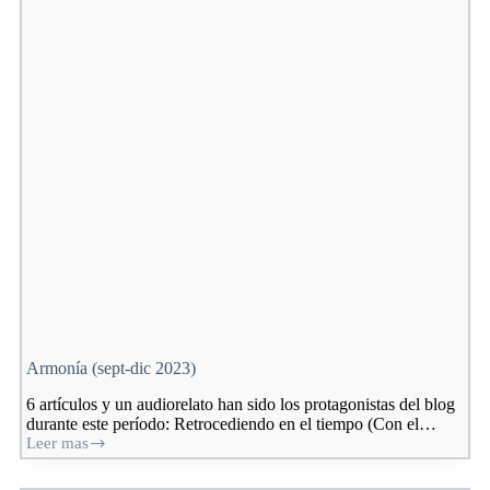
del
silencio
Armonía (sept-dic 2023)
6 artículos y un audiorelato han sido los protagonistas del blog
durante este período: Retrocediendo en el tiempo (Con el…
Leer mas
Armonía
(sept-
dic