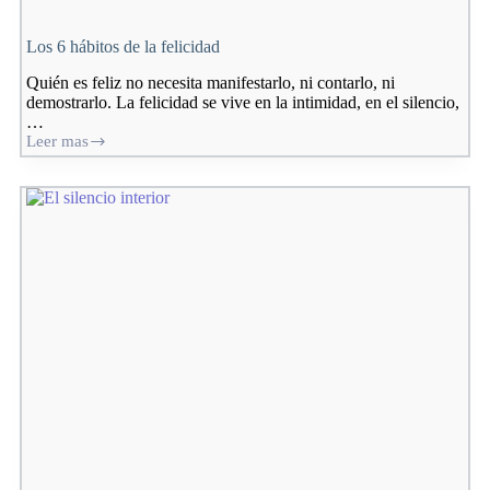
Los 6 hábitos de la felicidad
Quién es feliz no necesita manifestarlo, ni contarlo, ni
demostrarlo. La felicidad se vive en la intimidad, en el silencio,
…
Leer mas
Los
6
hábitos
de
la
felicidad