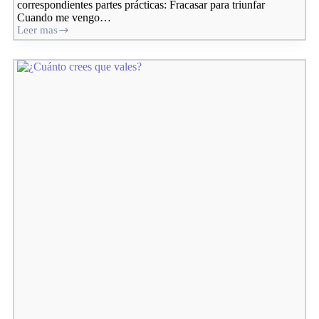
correspondientes partes prácticas: Fracasar para triunfar
Cuando me vengo…
Leer mas
De
arriba
abajo
(resumen
feb-
ago
2023)