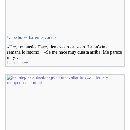
Un saboteador en la cocina
«Hoy no puedo. Estoy demasiado cansado. La próxima
semana lo retomo». «Se me hace muy cuesta arriba. Me parece
muy…
Leer mas
Un
saboteador
en
la
cocina