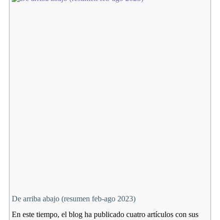
mejor
versión:
envejecer
con
vitalidad
De arriba abajo (resumen feb-ago 2023)
En este tiempo, el blog ha publicado cuatro artículos con sus