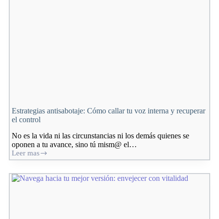
Estrategias antisabotaje: Cómo callar tu voz interna y recuperar
el control
No es la vida ni las circunstancias ni los demás quienes se
oponen a tu avance, sino tú mism@ el…
Leer mas
Estrategias
antisabotaje:
Cómo
callar
tu
voz
interna
y