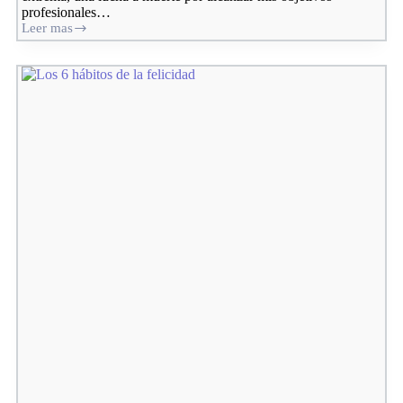
profesionales…
Leer mas
El
gran
secreto
de
la
felicidad