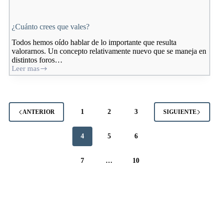
¿Cuánto crees que vales?
Todos hemos oído hablar de lo importante que resulta
valorarnos. Un concepto relativamente nuevo que se maneja en
distintos foros…
Leer mas
¿Cuánto
crees
que
vales?
1
2
3
ANTERIOR
SIGUIENTE
4
5
6
7
…
10