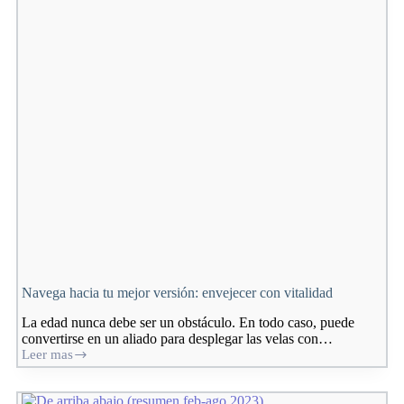
recuperar
el
control
Navega hacia tu mejor versión: envejecer con vitalidad
La edad nunca debe ser un obstáculo. En todo caso, puede
convertirse en un aliado para desplegar las velas con…
Leer mas
Navega
hacia
tu