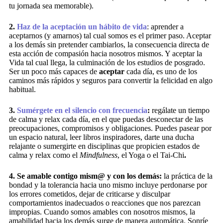
tu jornada sea memorable).
2.
Haz de la aceptación un hábito de vida
: aprender a
aceptarnos (y amarnos) tal cual somos es el primer paso. Aceptar
a los demás sin pretender cambiarlos, la consecuencia directa de
esta acción de compasión hacia nosotros mismos. Y aceptar la
Vida tal cual llega, la culminación de los estudios de posgrado.
Ser un poco más capaces de
aceptar
cada día, es uno de los
caminos más rápidos y seguros para convertir la felicidad en algo
habitual.
3.
Sumérgete en el silencio con frecuencia
:
regálate un tiempo
de calma y relax cada día, en el que puedas desconectar de las
preocupaciones, compromisos y obligaciones. Puedes pasear por
un espacio natural, leer libros inspiradores, darte una ducha
relajante o sumergirte en disciplinas que propicien estados de
calma y relax como el
Mindfulness
, el Yoga o el Tai-Chi
.
4. Se amable contigo mism@ y con los demás:
la práctica de la
bondad y la tolerancia hacia uno mismo incluye perdonarse por
los errores cometidos, dejar de criticarse y disculpar
comportamientos inadecuados o reacciones que nos parezcan
impropias. Cuando somos amables con nosotros mismos, la
amabilidad hacia los demás surge de manera automática. Sonríe