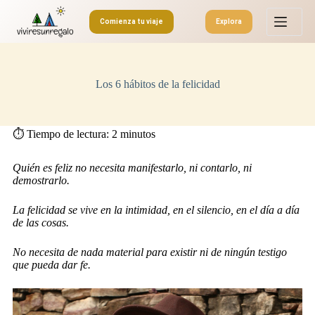
S
Comienza tu viaje
Explora
a
l
t
a
r
Los 6 hábitos de la felicidad
a
l
c
o
⏱️ Tiempo de lectura:
2
minutos
n
t
e
Quién es feliz no necesita manifestarlo, ni contarlo, ni
n
demostrarlo.
i
d
La felicidad se vive en la intimidad, en el silencio, en el día a día
o
de las cosas.
No necesita de nada material para existir ni de ningún testigo
que pueda dar fe.