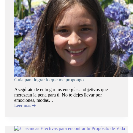
Guía para lograr lo que me propongo
Asegúrate de entregar tus energías a objetivos que
merezcan la pena para ti. No te dejes llevar por
emociones, modas…
Leer mas
Guía
para
lograr
lo
que
me