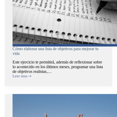
Cómo elaborar una lista de objetivos para mejorar tu
vida
Este ejercicio te permitirá, además de reflexionar sobre
lo acontecido en los últimos meses, programar una lista
de objetivos realistas,…
Leer mas
Cómo
elaborar
una
lista
de
objetivos
para
mejorar
tu