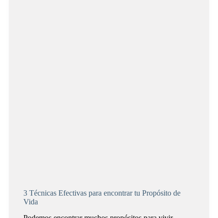
propongo
3 Técnicas Efectivas para encontrar tu Propósito de
Vida
Podemos encontrar muchos propósitos para vivir.