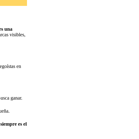
es una
cas visibles,
egoístas en
usca ganar.
ueña.
,
siempre es el