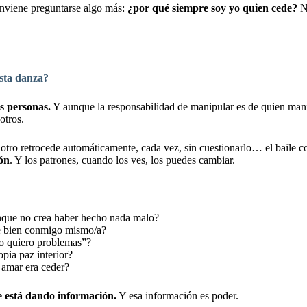
nviene preguntarse algo más:
¿por qué siempre soy yo quien cede?
N
esta danza?
s personas.
Y aunque la responsabilidad de manipular es de quien mani
otros.
l otro retrocede automáticamente, cada vez, sin cuestionarlo… el baile 
rón
. Y los patrones, cuando los ves, los puedes cambiar.
aunque no crea haber hecho nada malo?
me bien conmigo mismo/a?
o quiero problemas”?
opia paz interior?
 amar era ceder?
 está dando información.
Y esa información es poder.