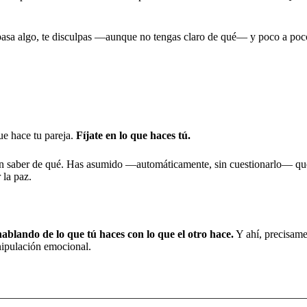
 pasa algo, te disculpas —aunque no tengas claro de qué— y poco a poco
que hace tu pareja.
Fíjate en lo que haces tú.
in saber de qué. Has asumido —automáticamente, sin cuestionarlo— qu
 la paz.
hablando de lo que tú haces con lo que el otro hace.
Y ahí, precisamen
nipulación emocional.