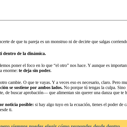
certe de que tu pareja es un monstruo ni de decirte que salgas corriend
i dentro de la dinámica.
mos poner el foco en lo que “el otro” nos hace. Y aunque es importan
ema enorme:
te deja sin poder.
el otro cambie. O que te vayas. Y a veces eso es necesario, claro. Pero m
ción se sostiene por ambos lados.
No porque tú tengas la culpa. Sino
rte, de buscar aprobación— que alimentan sin querer una danza que te 
or noticia posible:
si hay algo tuyo en la ecuación, tienes el poder de 
esde ti.
 pero siempre puedes elegir cómo respondes desde dentro.