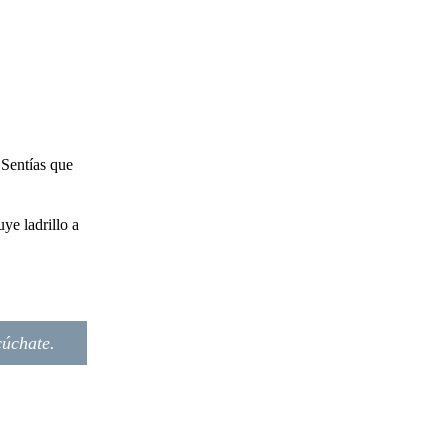
Sentías que
ye ladrillo a
cúchate.