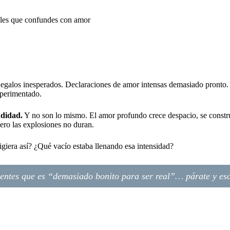
galos inesperados. Declaraciones de amor intensas demasiado pronto. 
xperimentado.
ndidad.
Y no son lo mismo. El amor profundo crece despacio, se constru
ro las explosiones no duran.
giera así? ¿Qué vacío estaba llenando esa intensidad?
ientes que es “demasiado bonito para ser real”… párate y es