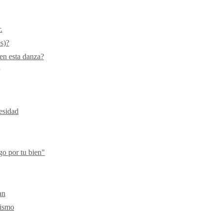
.
s)?
 en esta danza?
esidad
igo por tu bien"
an
mismo