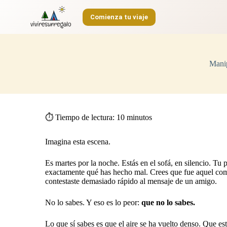
S
Comienza tu viaje
a
l
t
a
r
Manip
a
l
c
o
n
t
⏱️ Tiempo de lectura:
10
minutos
e
n
i
Imagina esta escena.
d
o
Es martes por la noche. Estás en el sofá, en silencio. Tu p
exactamente qué has hecho mal. Crees que fue aquel comen
contestaste demasiado rápido al mensaje de un amigo.
No lo sabes. Y eso es lo peor:
que no lo sabes.
Lo que sí sabes es que el aire se ha vuelto denso. Que e