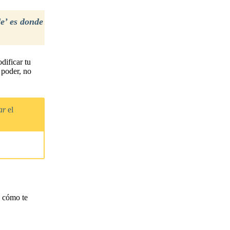
e’ es donde
dificar tu
 poder, no
rar
el
 cómo te