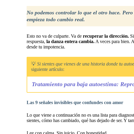
No podemos controlar lo que el otro hace. Pero 
empieza todo cambio real.
Esto no va de culparte. Va de
recuperar la dirección.
Si
respuesta,
la danza entera cambia.
A veces para bien. A
desde tu impotencia.
💡
Si sientes que vienes de una historia donde tu auto
siguiente artículo:
Tratamiento para baja autoestima: Repro
Las 9 señales invisibles que confundes con amor
Lo que viene a continuación no es una lista para diagnost
sientes, cómo has cambiado, qué has dejado de ser. Y tam
Lee con calma. Sin juicio. Con honestidad.