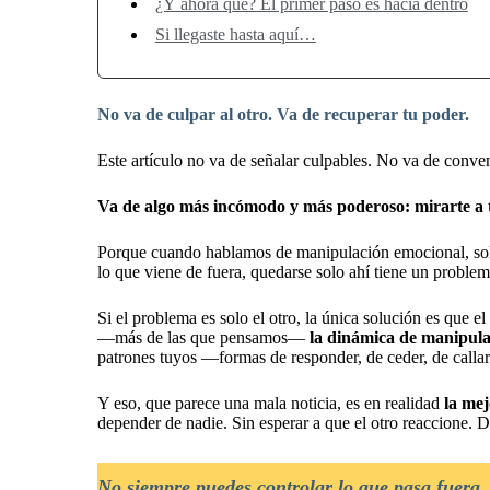
¿Y ahora qué? El primer paso es hacia dentro
Si llegaste hasta aquí…
No va de culpar al otro. Va de recuperar tu poder.
Este artículo no va de señalar culpables. No va de conven
Va de algo más incómodo y más poderoso: mirarte a t
Porque cuando hablamos de manipulación emocional, sole
lo que viene de fuera, quedarse solo ahí tiene un probl
Si el problema es solo el otro, la única solución es que 
—más de las que pensamos—
la dinámica de manipula
patrones tuyos —formas de responder, de ceder, de calla
Y eso, que parece una mala noticia, es en realidad
la mej
depender de nadie. Sin esperar a que el otro reaccione. D
No siempre puedes controlar lo que pasa fuera,