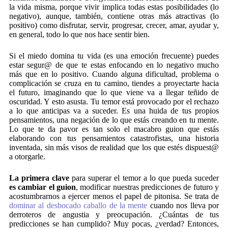
la vida misma, porque vivir implica todas estas posibilidades (lo
negativo), aunque, también, contiene otras más atractivas (lo
positivo) como disfrutar, servir, progresar, crecer, amar, ayudar y,
en general, todo lo que nos hace sentir bien.
Si el miedo domina tu vida (es una emoción frecuente) puedes
estar segur@ de que te estas enfocando en lo negativo mucho
más que en lo positivo. Cuando alguna dificultad, problema o
complicación se cruza en tu camino, tiendes a proyectarte hacia
el futuro, imaginando que lo que viene va a llegar teñido de
oscuridad. Y esto asusta. Tu temor está provocado por el rechazo
a lo que anticipas va a suceder. Es una huida de tus propios
pensamientos, una negación de lo que estás creando en tu mente.
Lo que te da pavor es tan solo el macabro guion que estás
elaborando con tus pensamientos catastrofistas, una historia
inventada, sin más visos de realidad que los que estés dispuest@
a otorgarle.
La primera clave
para superar el temor a lo que pueda suceder
es
cambiar el guion
, modificar nuestras predicciones de futuro y
acostumbrarnos a ejercer menos el papel de pitonisa. Se trata de
dominar al desbocado caballo de la mente
cuando nos lleva por
derroteros de angustia y preocupación. ¿Cuántas de tus
predicciones se han cumplido? Muy pocas, ¿verdad? Entonces,