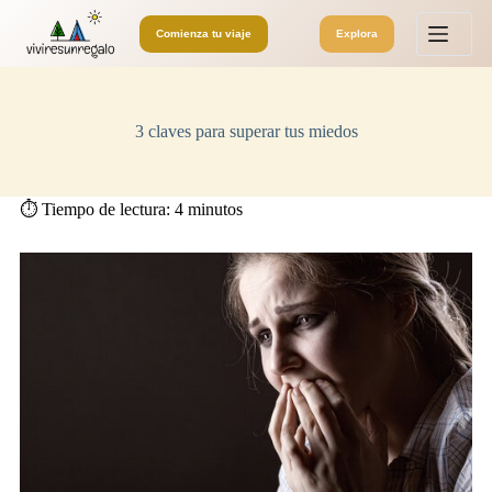
S
Comienza tu viaje
Explora
a
l
t
a
r
3 claves para superar tus miedos
a
l
c
o
⏱️ Tiempo de lectura:
4
minutos
n
t
e
n
i
d
o