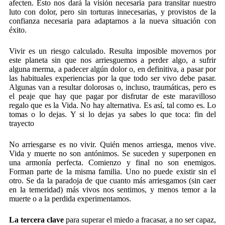
afecten. Esto nos dará la visión necesaria para transitar nuestro
luto con dolor, pero sin torturas innecesarias, y provistos de la
confianza necesaria para adaptarnos a la nueva situación con
éxito.
Vivir es un riesgo calculado. Resulta imposible movernos por
este planeta sin que nos arriesguemos a perder algo, a sufrir
alguna merma, a padecer algún dolor o, en definitiva, a pasar por
las habituales experiencias por la que todo ser vivo debe pasar.
Algunas van a resultar dolorosas o, incluso, traumáticas, pero es
el peaje que hay que pagar por disfrutar de este maravilloso
regalo que es la Vida. No hay alternativa. Es así, tal como es. Lo
tomas o lo dejas. Y si lo dejas ya sabes lo que toca: fin del
trayecto
No arriesgarse es no vivir. Quién menos arriesga, menos vive.
Vida y muerte no son antónimos. Se suceden y superponen en
una armonía perfecta. Comienzo y final no son enemigos.
Forman parte de la misma familia. Uno no puede existir sin el
otro. Se da la paradoja de que cuanto más arriesgamos (sin caer
en la temeridad) más vivos nos sentimos, y menos temor a la
muerte o a la perdida experimentamos.
La tercera clave
para superar el miedo a fracasar, a no ser capaz,