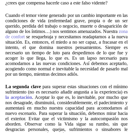
¿crees que compensa hacerle caso a este falso vidente?
Cuando el temor viene generado por un cambio importante en las
condiciones de vida (enfermedad grave, propia o de un ser
querido, perdida del trabajo o negocio, muerte o desaparición de
alguno de los íntimos…) nos sentimos amenazados. Nuestra
zona
de confort
se resquebraja y necesitamos readaptarnos a la nueva
situación. Es, entonces, el miedo a no ser capaz, a fracasar en el
intento, el que domina nuestros pensamientos. Siempre es
necesario un tiempo de luto para despedirnos de lo que fue y
acoger lo que llega, lo que es. Es un lapso necesario para
acomodarnos a las nuevas condiciones. Así debemos aceptarlo,
acogiendo como normal e inevitable la necesidad de pasarlo mal
por un tiempo, mientras decimos adiós.
La segunda clave
para superar estas situaciones con el mínimo
sufrimiento (no es necesario añadir angustia a la experiencia) es
la aceptación
. Aceptar lo que es, lo inevitable, por mucho que
nos desagrade, disminuirá, considerablemente, el padecimiento y
aumentará en mucho nuestra capacidad para acomodarnos al
nuevo escenario. Para superar la situación, debemos mirar hacia
el exterior. Evitar que el victimismo y la autocompasión nos
aborden. Observar como la Vida sigue su rumbo, sin que
desgracias personales, quejas, sufrimientos o sinsabores le