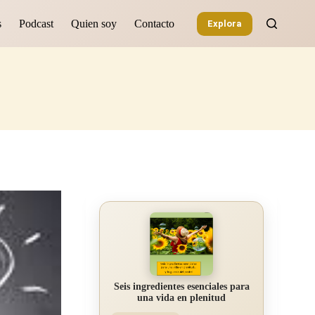
s
Podcast
Quien soy
Contacto
Explora
Seis ingredientes esenciales para
una vida en plenitud