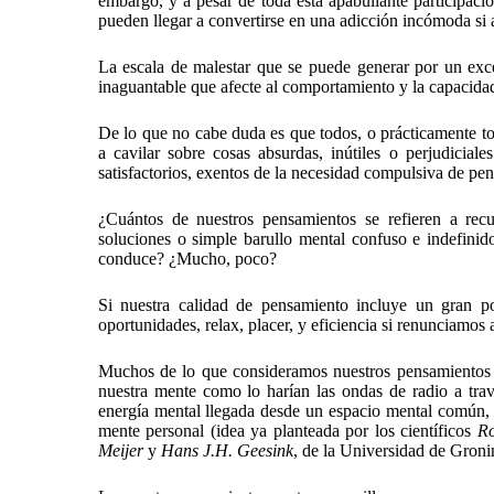
embargo, y a pesar de toda esta apabullante participació
pueden llegar a convertirse en una adicción incómoda si 
La escala de malestar que se puede generar por un exc
inaguantable que afecte al comportamiento y la capacida
De lo que no cabe duda es que todos, o prácticamente to
a cavilar sobre cosas absurdas, inútiles o perjudicia
satisfactorios, exentos de la necesidad compulsiva de pen
¿Cuántos de nuestros pensamientos se refieren a rec
soluciones o simple barullo mental confuso e indefini
conduce? ¿Mucho, poco?
Si nuestra calidad de pensamiento incluye un gran por
oportunidades, relax, placer, y eficiencia si renunciamos 
Muchos de lo que consideramos nuestros pensamientos no
nuestra mente como lo harían las ondas de radio a trav
energía mental llegada desde un espacio mental común, y 
mente personal (idea ya planteada por los científicos
Ro
Meijer
y
Hans J.H. Geesink
, de la Universidad de Groni