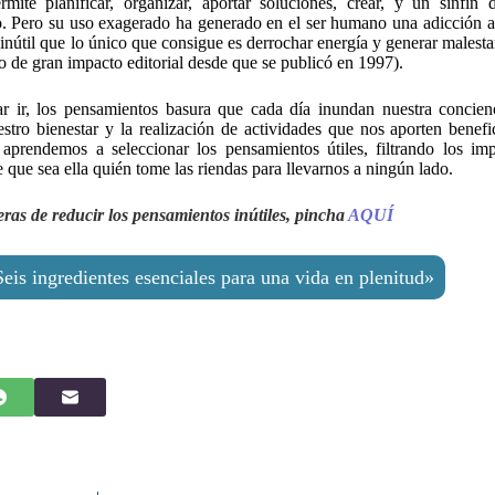
te planificar, organizar, aportar soluciones, crear, y un sinfín d
o. Pero su uso exagerado ha generado en el ser humano una adicción 
inútil que lo único que consigue es derrochar energía y generar malest
ro de gran impacto editorial desde que se publicó en 1997).
 ir, los pensamientos basura que cada día inundan nuestra concienc
tro bienestar y la realización de actividades que nos aporten benef
prendemos a seleccionar los pensamientos útiles, filtrando los imp
 que sea ella quién tome las riendas para llevarnos a ningún lado.
eras de reducir los pensamientos inútiles, pincha
AQUÍ
is ingredientes esenciales para una vida en plenitud»