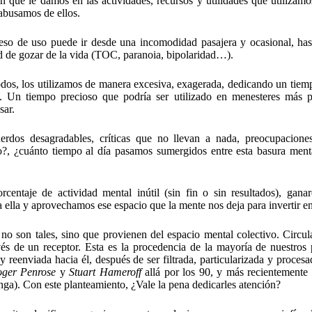
n que le damos en las actividades, recursos y utilidades que utilizamo
abusamos de ellos.
eso de uso puede ir desde una incomodidad pasajera y ocasional, has
d de gozar de la vida (TOC, paranoia, bipolaridad…).
dos, los utilizamos de manera excesiva, exagerada, dedicando un tiem
les. Un tiempo precioso que podría ser utilizado en menesteres más 
sar.
uerdos desagradables, críticas que no llevan a nada, preocupacion
do?, ¿cuánto tiempo al día pasamos sumergidos entre esta basura men
centaje de actividad mental inútil (sin fin o sin resultados), gan
a ella y aprovechamos ese espacio que la mente nos deja para invertir en
 son tales, sino que provienen del espacio mental colectivo. Circul
és de un receptor. Esta es la procedencia de la mayoría de nuestros
reenviada hacia él, después de ser filtrada, particularizada y procesa
ger Penrose
y
Stuart Hameroff
allá por los 90, y más recientemente
nga). Con este planteamiento, ¿Vale la pena dedicarles atención?