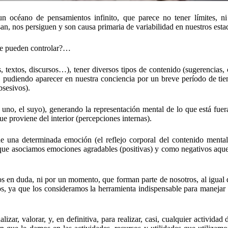
océano de pensamientos infinito, que parece no tener límites, ni 
san, nos persiguen y son causa primaria de variabilidad en nuestros est
se pueden controlar?…
extos, discursos…), tener diversos tipos de contenido (sugerencias, cr
 pudiendo aparecer en nuestra conciencia por un breve período de tie
bsesivos).
no, el suyo), generando la representación mental de lo que está fuer
ue proviene del interior (percepciones internas).
 una determinada emoción (el reflejo corporal del contenido mental)
que asociamos emociones agradables (positivas) y como negativos aque
s en duda, ni por un momento, que forman parte de nosotros, al igual
os, ya que los consideramos la herramienta indispensable para maneja
lizar, valorar, y, en definitiva, para realizar, casi, cualquier actividad 