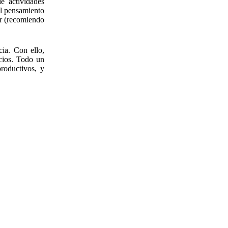
e actividades
al pensamiento
ar (recomiendo
ia. Con ello,
icios. Todo un
roductivos, y