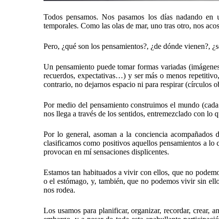
Todos pensamos. Nos pasamos los días nadando en un 
temporales. Como las olas de mar, uno tras otro, nos aco
Pero, ¿qué son los pensamientos?, ¿de dónde vienen?, ¿
Un pensamiento puede tomar formas variadas (imágenes, t
recuerdos, expectativas…) y ser más o menos repetitivo,
contrario, no dejarnos espacio ni para respirar (círculos o
Por medio del pensamiento construimos el mundo (cada u
nos llega a través de los sentidos, entremezclado con lo q
Por lo general, asoman a la conciencia acompañados de
clasificamos como positivos aquellos pensamientos a lo 
provocan en mí sensaciones displicentes.
Estamos tan habituados a vivir con ellos, que no podemo
o el estómago, y, también, que no podemos vivir sin ell
nos rodea.
Los usamos para planificar, organizar, recordar, crear, ana