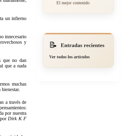
s diariamente,
El mejor contenido
ta un infierno
po innecesario
provechosos y
📝
Entradas recientes
Ver todos los artículos
es que no dan
tal que a nada
aremos muchas
 bienestar.
an a través de
 pensamientos:
da por nuestra
 por
Dirk K F