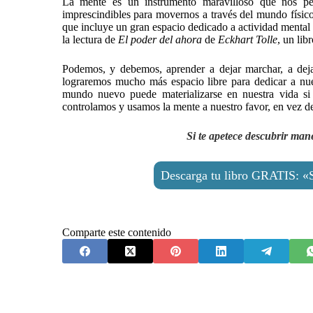
La mente es un instrumento maravilloso que nos permi
imprescindibles para movernos a través del mundo físic
que incluye un gran espacio dedicado a actividad mental 
la lectura de
El poder del ahora
de
Eckhart Tolle
, un lib
Podemos, y debemos, aprender a dejar marchar, a dejar
lograremos mucho más espacio libre para dedicar a nues
mundo nuevo puede materializarse en nuestra vida si a
controlamos y usamos la mente a nuestro favor, en vez de
Si te apetece descubrir man
Descarga tu libro GRATIS: «Se
Comparte este contenido