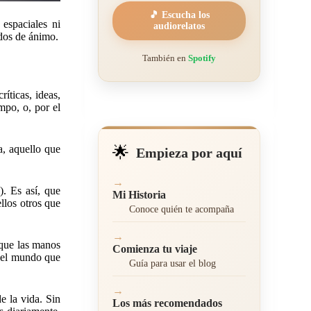
🎵 Escucha los
espaciales ni
audiorelatos
ados de ánimo.
También en
Spotify
íticas, ideas,
mpo, o, por el
a, aquello que
🌟
Empieza por aquí
→
. Es así, que
Mi Historia
llos otros que
Conoce quién te acompaña
→
 que las manos
Comienza tu viaje
r el mundo que
Guía para usar el blog
→
de la vida. Sin
Los más recomendados