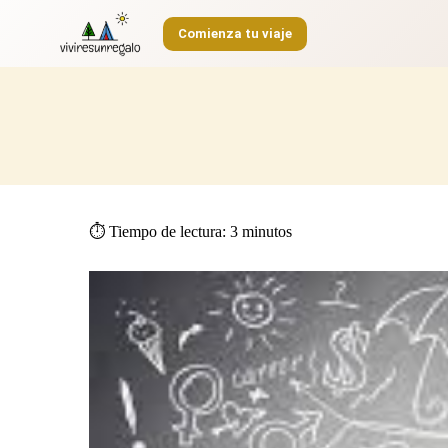
S
Comienza tu viaje
a
l
t
a
r
a
l
c
o
n
t
⏱️ Tiempo de lectura:
3
minutos
e
n
i
d
o