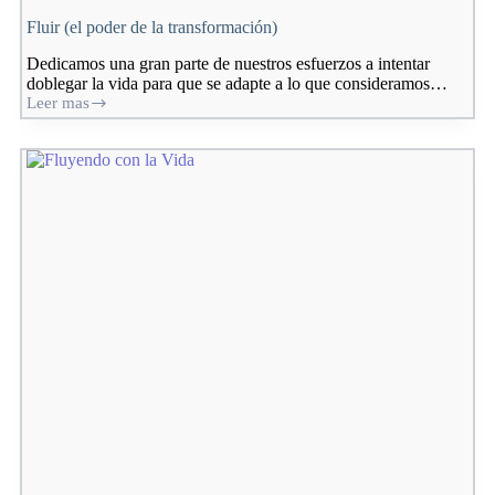
Fluir (el poder de la transformación)
Dedicamos una gran parte de nuestros esfuerzos a intentar
doblegar la vida para que se adapte a lo que consideramos…
Leer mas
Fluir
(el
poder
de
la
transformación)