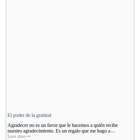
vida:
Guía
completa
paso
a
paso
El poder de la gratitud
Agradecer no es un favor que le hacemos a quién recibe
nuestro agradecimiento. Es un regalo que me hago a…
Leer mas
El