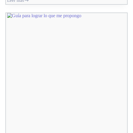
Leer mas
Planificando
mis
metas