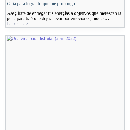
Guía para lograr lo que me propongo
Asegúrate de entregar tus energías a objetivos que merezcan la
pena para ti. No te dejes llevar por emociones, modas…
Leer mas
Guía
para
lograr
lo
que
me
propongo