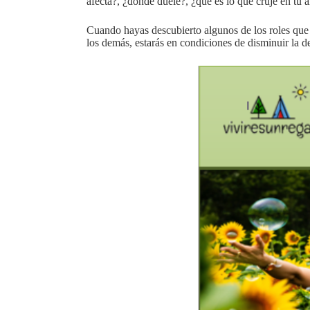
afecta?, ¿dónde duele?, ¿qué es lo que cruje en tu a
Cuando hayas descubierto algunos de los roles que 
los demás, estarás en condiciones de disminuir la d