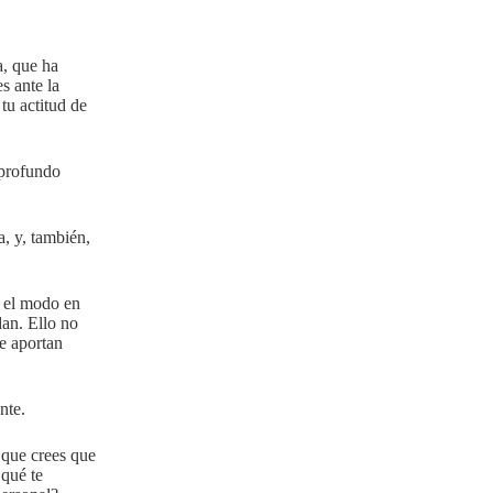
a, que ha
s ante la
tu actitud de
 profundo
a, y, también,
r el modo en
an. Ello no
te aportan
nte.
 que crees que
 qué te