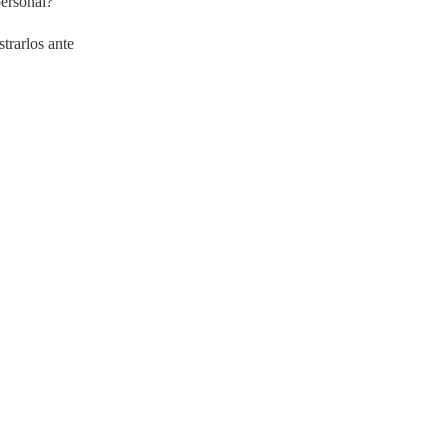
personal?
trarlos ante