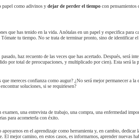
tro papel como adivinos y
dejar de perder el tiempo
con pensamientos ca
nes que has tenido en la vida. Anótalas en un papel y especifica para c
. Tómate tu tiempo. No se trata de terminar pronto, sino de identificar e
pasado, haz recuento de las veces que has acertado. Después, será inte
ido por total de preocupaciones, y multiplicado por cien). Esta será la 
s que mereces confianza como augur? ¿No será mejor permanecer a la 
encontrar soluciones, si se requiriesen?
(un examen, una entrevista de trabajo, una compra, una enfermedad impo
rias para acometerla con éxito.
o apoyarnos en el aprendizaje como herramienta y, en cambio, dedicar l
e. El mejor camino, en estos casos, es informarnos, aprender nuevas hab