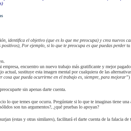
s)
os
n, identifica el objetivo (que es lo que me preocupa) y crea nuevos c
s positivos), Por ejemplo, si lo que te preocupa es que puedas perder
tu
en.
mi empresa, encuentro un nuevo trabajo más gratificante y mejor paga
o actual, sustituye esta imagen mental por cualquiera de las alternativa
er cosa que pueda ocurrirme en el trabajo es, siempre, para mejorar”
)
e preocuparte sin apenas darte cuenta.
cio lo que temes que ocurra. Pregúntate si lo que te imaginas tiene una 
 sólidos son tus argumentos?, ¿qué pruebas lo apoyan?
rjan (estas y otras similares), facilitará el darte cuenta de la falacia de 