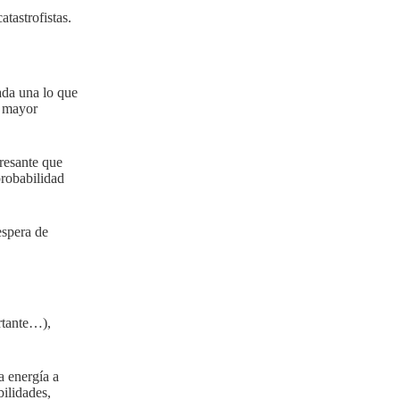
tastrofistas.
ada una lo que
l mayor
resante que
probabilidad
espera de
rtante…),
a energía a
ilidades,