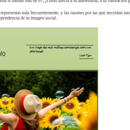
lma si hablan mal de ti?, ¿cómo afecta a tu autoestima, a tu valoración 
representas más frecuentemente, y las razones por las que necesitas mos
ependencia de tu imagen social.