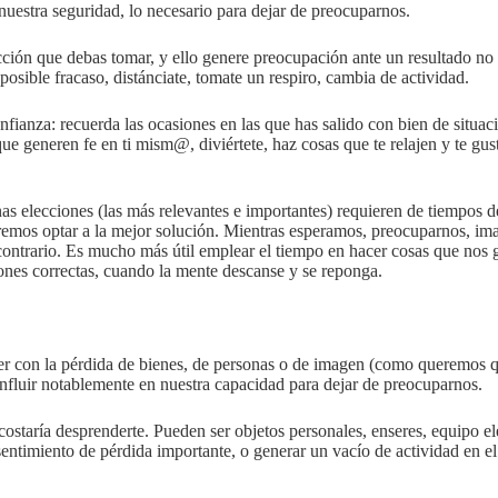
 nuestra seguridad, lo necesario para dejar de preocuparnos.
ión que debas tomar, y ello genere preocupación ante un resultado no
posible fracaso, distánciate, tomate un respiro, cambia de actividad.
onfianza: recuerda las ocasiones en las que has salido con bien de situac
ue generen fe en ti mism@, diviértete, haz cosas que te relajen y te gus
 elecciones (las más relevantes e importantes) requieren de tiempos 
remos optar a la mejor solución. Mientras esperamos, preocuparnos, i
contrario. Es mucho más útil emplear el tiempo en hacer cosas que nos 
iones correctas, cuando la mente descanse y se reponga.
ver con la pérdida de bienes, de personas o de imagen (como queremos 
influir notablemente en nuestra capacidad para dejar de preocuparnos.
costaría desprenderte. Pueden ser objetos personales, enseres, equipo el
sentimiento de pérdida importante, o generar un vacío de actividad en e