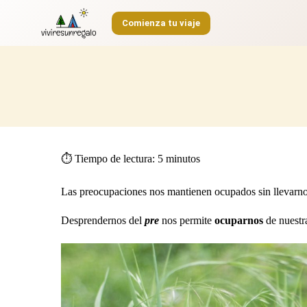
S
Comienza tu viaje
a
l
t
a
r
a
l
c
o
n
t
⏱️ Tiempo de lectura:
5
minutos
e
n
i
Las preocupaciones nos mantienen ocupados sin llevarnos
d
o
Desprendernos del
pre
nos permite
ocuparnos
de nuestr