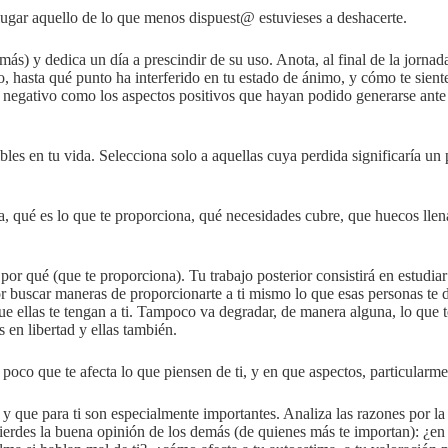
 lugar aquello de lo que menos dispuest@ estuvieses a deshacerte.
s) y dedica un día a prescindir de su uso. Anota, al final de la jornad
o, hasta qué punto ha interferido en tu estado de ánimo, y cómo te siente
o negativo como los aspectos positivos que hayan podido generarse ante 
bles en tu vida. Selecciona solo a aquellas cuya perdida significaría un
ia, qué es lo que te proporciona, qué necesidades cubre, que huecos llen
por qué (que te proporciona). Tu trabajo posterior consistirá en estudia
 buscar maneras de proporcionarte a ti mismo lo que esas personas te d
que ellas te tengan a ti. Tampoco va degradar, de manera alguna, lo que 
 en libertad y ellas también.
poco que te afecta lo que piensen de ti, y en que aspectos, particularme
o y que para ti son especialmente importantes. Analiza las razones por la
ierdes la buena opinión de los demás (de quienes más te importan): ¿en