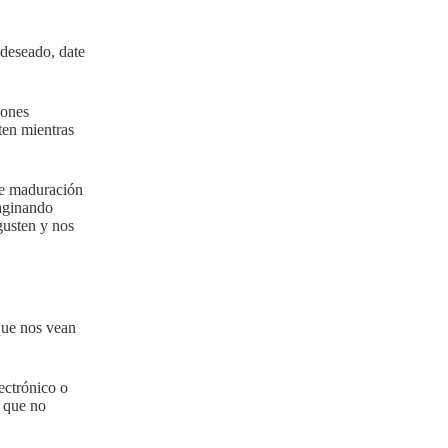
 deseado, date
iones
ten mientras
de maduración
maginando
gusten y nos
que nos vean
ectrónico o
l que no